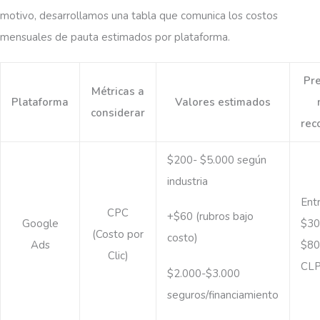
motivo, desarrollamos una tabla que comunica los costos
mensuales de pauta estimados por plataforma.
Pr
Métricas a
Plataforma
Valores estimados
considerar
rec
$200- $5.000 según
industria
Ent
CPC
+$60 (rubros bajo
Google
$30
(Costo por
costo)
Ads
$80
Clic)
CLP
$2.000-$3.000
seguros/financiamiento