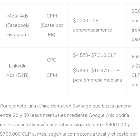
$5.
Meta Ads
CPM
$2.200 CLP
por
(Facebook/
(Coste por
aproximadamente
(ref
Instagram)
Mil)
para
$4.570- $7.310 CLP
Ent
CPC
LinkedIn
y $
$5.480- $10.970 CLP
Ads (B2B)
CLP
CPM
para empresa mediana
pru
Por ejemplo, una clínica dental en Santiago que busca generar
entre 20 y 30 leads mensuales mediante Google Ads podría
necesitar una inversión publicitaria inicial de entre $400.000 y
$700.000 CLP al mes, según la competencia local y el costo por