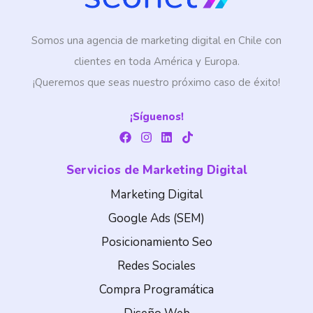
Somos una agencia de marketing digital en Chile con
clientes en toda América y Europa.
¡Queremos que seas nuestro próximo caso de éxito!
¡Síguenos!
F
I
L
T
a
n
i
i
c
s
n
k
Servicios de Marketing Digital
e
t
k
t
b
a
e
o
o
g
d
k
Marketing Digital
o
r
i
k
a
n
Google Ads (SEM)
m
Posicionamiento Seo
Redes Sociales
Compra Programática