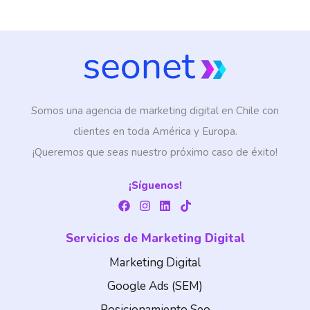
Somos una agencia de marketing digital en Chile con
clientes en toda América y Europa.
¡Queremos que seas nuestro próximo caso de éxito!
¡Síguenos!
F
I
L
T
a
n
i
i
c
s
n
k
Servicios de Marketing Digital
e
t
k
t
b
a
e
o
o
g
d
k
Marketing Digital
o
r
i
k
a
n
Google Ads (SEM)
m
Posicionamiento Seo