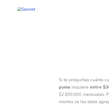
Ir
al
contenido
Si te preguntas cuánto c
pyme
requiere
entre $3
$2.500.000 mensuales. Po
montos se les debe agre