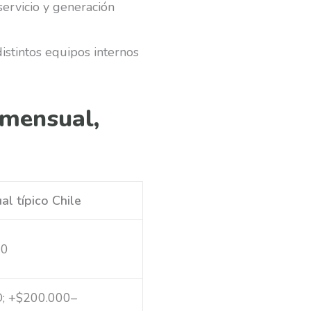
ervicio y generación
istintos equipos internos
 mensual,
l típico Chile
00
O; +$200.000–